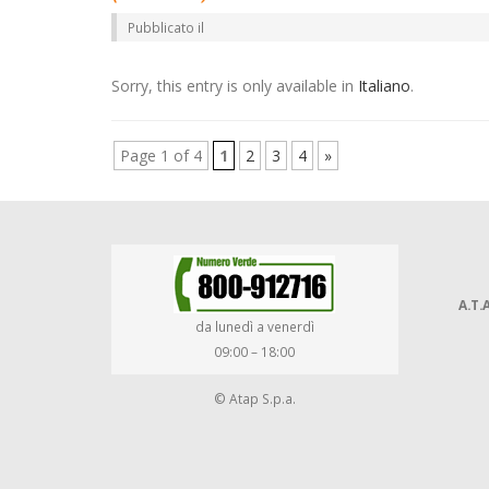
Pubblicato il
Sorry, this entry is only available in
Italiano
.
Page 1 of 4
1
2
3
4
»
A.T.A
da lunedì a venerdì
09:00 – 18:00
© Atap S.p.a.