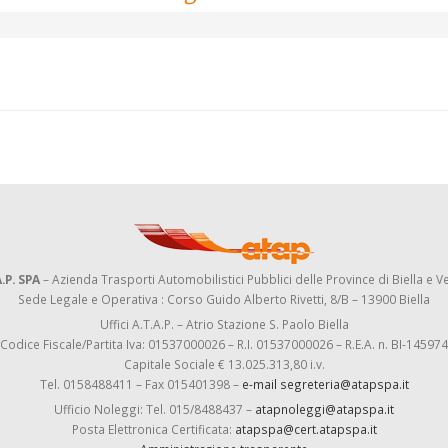
.P. SPA
– Azienda Trasporti Automobilistici Pubblici delle Province di Biella e Ve
Sede Legale e Operativa : Corso Guido Alberto Rivetti, 8/B – 13900 Biella
Uffici A.T.A.P. – Atrio Stazione S. Paolo Biella
Codice Fiscale/Partita Iva: 01537000026 – R.I. 01537000026 – R.E.A. n. BI-145974
Capitale Sociale € 13.025.313,80 i.v.
Tel. 0158488411 – Fax 015401398 –
e-mail segreteria@atapspa.it
Ufficio Noleggi: Tel. 015/8488437 –
atapnoleggi@atapspa.it
Posta Elettronica Certificata:
atapspa@cert.atapspa.it