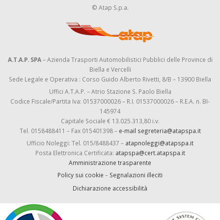
© Atap S.p.a.
A.T.A.P. SPA
– Azienda Trasporti Automobilistici Pubblici delle Province di
Biella e Vercelli
Sede Legale e Operativa : Corso Guido Alberto Rivetti, 8/B – 13900 Biella
Uffici A.T.A.P. – Atrio Stazione S. Paolo Biella
Codice Fiscale/Partita Iva: 01537000026 – R.I. 01537000026 – R.E.A. n. BI-
145974
Capitale Sociale € 13.025.313,80 i.v.
Tel. 0158488411 – Fax 015401398 –
e-mail segreteria@atapspa.it
Ufficio Noleggi: Tel. 015/8488437 –
atapnoleggi@atapspa.it
Posta Elettronica Certificata:
atapspa@cert.atapspa.it
Amministrazione trasparente
Policy sui cookie
–
Segnalazioni illeciti
Dichiarazione accessibilità