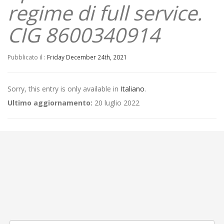
regime di full service.
CIG 8600340914
Pubblicato il :
Friday December 24th, 2021
Sorry, this entry is only available in
Italiano
.
Ultimo aggiornamento:
20 luglio 2022
←
(Italiano) MANIFESTAZIONE DI INTERESSE PER LA RACCOLTA DI
CANDIDATURE FINALIZZATE ALL’AFFIDAMENTO DEL SERVIZIO DI
MANUTENZIONE ORDINARIA DELLE ATTREZZATURE E DEGLI STRUMENTI
DI MISURA IN DOTAZIONE ALLE OFFICINE DI MANUTENZIONE
AUTOBUS E AI DEPOSITI DI ATAP S.P.A.
(Italiano) Procedura aperta ai sensi dell’art. 60 e del titolo VI Capo I
(settori speciali) del D. Lgs. 50/2016, per accordo quadro relativo
all’affidamento della fornitura e manutenzione di autobus con
alimentazione a metano (CNG) ed autobus elettrici
→