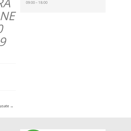
RA
09:00 – 18:00
ONE
0
9
 usate
→