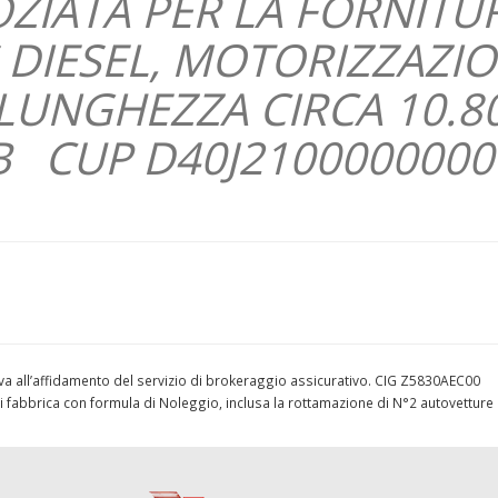
IATA PER LA FORNITU
S DIESEL, MOTORIZZAZI
, LUNGHEZZA CIRCA 10.8
B CUP D40J2100000000
tiva all’affidamento del servizio di brokeraggio assicurativo. CIG Z5830AEC00
 di fabbrica con formula di Noleggio, inclusa la rottamazione di N°2 autovetture