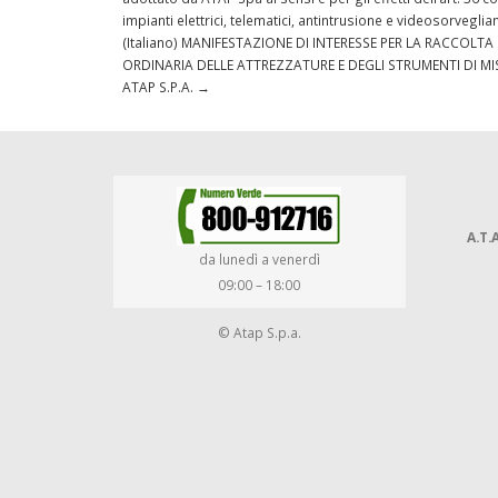
impianti elettrici, telematici, antintrusione e videosorvegl
(Italiano) MANIFESTAZIONE DI INTERESSE PER LA RACCOL
ORDINARIA DELLE ATTREZZATURE E DEGLI STRUMENTI DI MI
ATAP S.P.A.
→
A.T.A
da lunedì a venerdì
09:00 – 18:00
© Atap S.p.a.