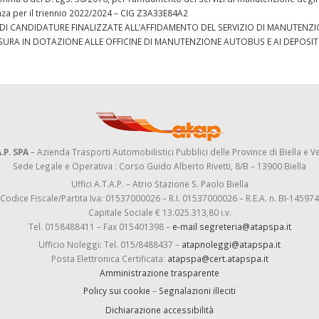
ianza per il triennio 2022/2024 – CIG Z3A33E84A2
TA DI CANDIDATURE FINALIZZATE ALL’AFFIDAMENTO DEL SERVIZIO DI MANUTENZ
SURA IN DOTAZIONE ALLE OFFICINE DI MANUTENZIONE AUTOBUS E AI DEPOSITI
.P. SPA
– Azienda Trasporti Automobilistici Pubblici delle Province di Biella e Ve
Sede Legale e Operativa : Corso Guido Alberto Rivetti, 8/B – 13900 Biella
Uffici A.T.A.P. – Atrio Stazione S. Paolo Biella
Codice Fiscale/Partita Iva: 01537000026 – R.I. 01537000026 – R.E.A. n. BI-145974
Capitale Sociale € 13.025.313,80 i.v.
Tel. 0158488411 – Fax 015401398 –
e-mail segreteria@atapspa.it
Ufficio Noleggi: Tel. 015/8488437 –
atapnoleggi@atapspa.it
Posta Elettronica Certificata:
atapspa@cert.atapspa.it
Amministrazione trasparente
Policy sui cookie
–
Segnalazioni illeciti
Dichiarazione accessibilità