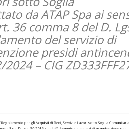
ri sotto Soglia
tato da ATAP Spa ai sens
’art. 36 comma 8 del D. Lg
damento del servizio di
nzione presidi antincen
22/2024 – CIG ZD333FFF2
 “Regolamento per gli Acquisti di Beni, Servizi e Lavori sotto Soglia Comunitaria
 comma 8 del D. Lgs. 50/2016, per l’affidamento dei servizi di manutenzione degli