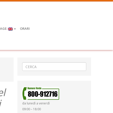
AGE:
ORARI
el
i
da lunedì a venerdì
09:00 – 18:00