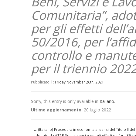
Beni, Servizi e Lavo
Comunitaria”, adot
per gli effetti dell
50/2016, per l’affi
controllo e manute
per il triennio 20
Pubblicato il :
Friday November 26th, 2021
Sorry, this entry is only available in
Italiano
.
Ultimo aggiornamento:
20 luglio 2022
←
(Italiano) Procedura in economia ai sensi del Titolo II del
adottato da ATAP Spa ai sensi e per gli effetti dell’art. 36