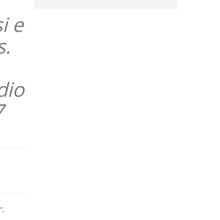
i e
s.
dio
7
”,