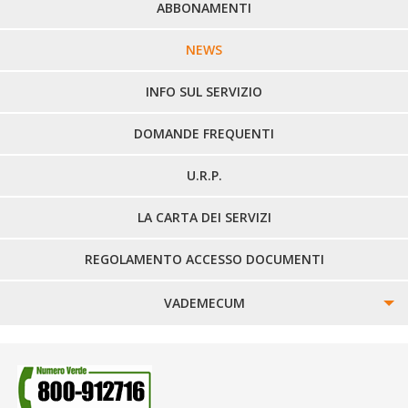
PERCORSI URBANI IN BIELLA
ABBONAMENTI
LINEE URBANE VERCELLI
NEWS
LINEE EXTRAURBANE
INFO SUL SERVIZIO
DOMANDE FREQUENTI
U.R.P.
LA CARTA DEI SERVIZI
REGOLAMENTO ACCESSO DOCUMENTI
VADEMECUM
SINISTRI
SMARRIMENTO OGGETTI