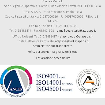
Biella e Vercelli
Sede Legale e Operativa : Corso Guido Alberto Rivetti, 8/B – 13900 Biella
Uffici A.T.A.P. – Atrio Stazione S. Paolo Biella
Codice Fiscale/Partita Iva: 01537000026 – R.I. 01537000026 – R.E.A. n. BI-
145974
Capitale Sociale € 13.025.313,80 i.v.
Tel. 0158488411 – Fax 015401398 –
e-mail segreteria@atapspa.it
Ufficio Noleggi: Tel. 015/8488437 –
atapnoleggi@atapspa.it
Posta Elettronica Certificata:
atapspa@cert.atapspa.it
Amministrazione trasparente
Policy sui cookie
–
Segnalazioni illeciti
Dichiarazione accessibilità