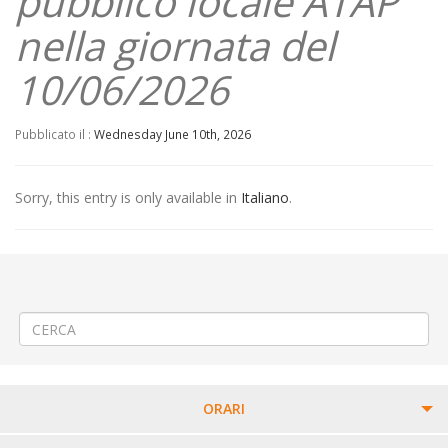
pubblico locale ATAP
nella giornata del
10/06/2026
Pubblicato il :
Wednesday June 10th, 2026
Sorry, this entry is only available in
Italiano
.
←
(Italiano) ♟️«Il ritorno degli scacchi viventi» a Crevacuore
(Italiano) ⚠️Modifica provvisoria Linea 340 Biella-Tollegno-Andorno-
Tavigliano-Piedicavallo
→
ORARI