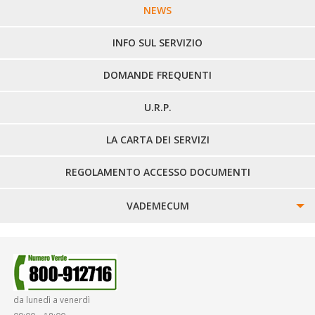
LINEE URBANE VERCELLI
NEWS
LINEE EXTRAURBANE
INFO SUL SERVIZIO
DOMANDE FREQUENTI
U.R.P.
LA CARTA DEI SERVIZI
REGOLAMENTO ACCESSO DOCUMENTI
VADEMECUM
SINISTRI
SMARRIMENTO OGGETTI
da lunedì a venerdì
DIRITTI E DOVERI