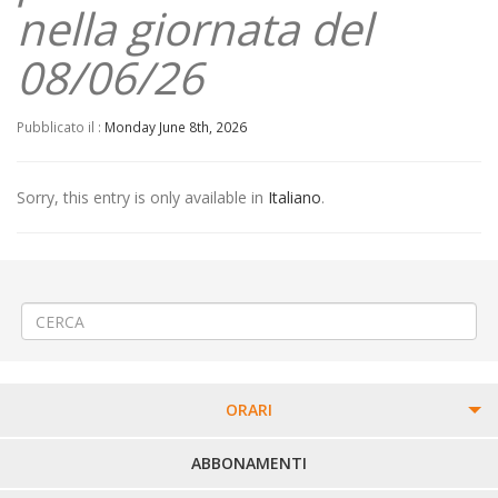
nella giornata del
08/06/26
Pubblicato il :
Monday June 8th, 2026
Sorry, this entry is only available in
Italiano
.
←
(Italiano) 🚧 Riqualificazione piazza del Popolo a Chivasso
(Italiano) 🎨«Giornata dell’Arte» a Biella via Serralunga
→
ORARI
PERCORSI URBANI IN BIELLA
ABBONAMENTI