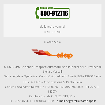
da lunedì a venerdì
09:00 – 18:00
© Atap S.p.a.
A.T.A.P. SPA
– Azienda Trasporti Automobilistici Pubblici delle Province di
Biella e Vercelli
Sede Legale e Operativa : Corso Guido Alberto Rivetti, 8/B – 13900 Biella
Uffici A.T.A.P. – Atrio Stazione S. Paolo Biella
Codice Fiscale/Partita Iva: 01537000026 – R.I. 01537000026 – R.E.A. n. BI-
145974
Capitale Sociale € 13.025.313,80 i.v.
Tel. 0158488411 – Fax 015401398 –
e-mail segreteria@atapspa.it