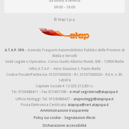
da lunedì a venerdì
09:00 – 18:00
© Atap S.p.a.
A.T.A.P. SPA
– Azienda Trasporti Automobilistici Pubblici delle Province di
Biella e Vercelli
Sede Legale e Operativa : Corso Guido Alberto Rivetti, 8/B – 13900 Biella
Uffici A.T.A.P. – Atrio Stazione S. Paolo Biella
Codice Fiscale/Partita Iva: 01537000026 – R.I. 01537000026 – R.E.A. n. BI-
145974
Capitale Sociale € 13.025.313,80 i.v.
Tel. 0158488411 – Fax 015401398 –
e-mail segreteria@atapspa.it
Ufficio Noleggi: Tel. 015/8488437 –
atapnoleggi@atapspa.it
Posta Elettronica Certificata:
atapspa@cert.atapspa.it
Amministrazione trasparente
Policy sui cookie
–
Segnalazioni illeciti
Dichiarazione accessibilità