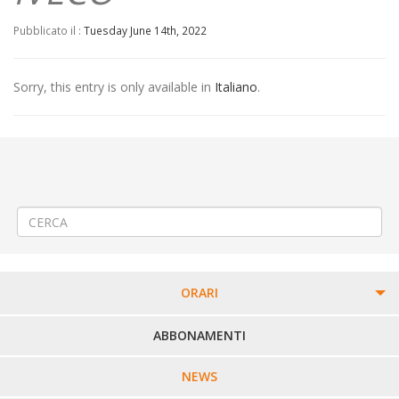
Pubblicato il :
Tuesday June 14th, 2022
Sorry, this entry is only available in
Italiano
.
←
(Italiano) «100° Anniversario Fondazione Associazione A.S.D.
Splendor 1922» a Cossato
(Italiano) Posizionamento cantiere a Biella su Via Santuario d’Oropa.
→
ORARI
PERCORSI URBANI IN BIELLA
ABBONAMENTI
LINEE URBANE VERCELLI
NEWS