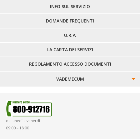
LINEE EXTRAURBANE
INFO SUL SERVIZIO
DOMANDE FREQUENTI
U.R.P.
LA CARTA DEI SERVIZI
REGOLAMENTO ACCESSO DOCUMENTI
VADEMECUM
SINISTRI
SMARRIMENTO OGGETTI
da lunedì a venerdì
DIRITTI E DOVERI
09:00 – 18:00