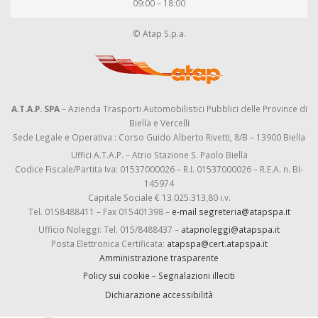
09:00 – 18:00
© Atap S.p.a.
A.T.A.P. SPA
– Azienda Trasporti Automobilistici Pubblici delle Province di
Biella e Vercelli
Sede Legale e Operativa : Corso Guido Alberto Rivetti, 8/B – 13900 Biella
Uffici A.T.A.P. – Atrio Stazione S. Paolo Biella
Codice Fiscale/Partita Iva: 01537000026 – R.I. 01537000026 – R.E.A. n. BI-
145974
Capitale Sociale € 13.025.313,80 i.v.
Tel. 0158488411 – Fax 015401398 –
e-mail segreteria@atapspa.it
Ufficio Noleggi: Tel. 015/8488437 –
atapnoleggi@atapspa.it
Posta Elettronica Certificata:
atapspa@cert.atapspa.it
Amministrazione trasparente
Policy sui cookie
–
Segnalazioni illeciti
Dichiarazione accessibilità