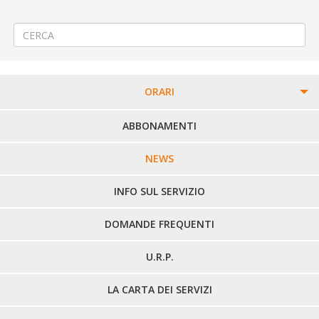
Sciopero del 16 dicembre 2016 di 4 ore con salvaguardia delle fasce
protette
→
ORARI
PERCORSI URBANI IN BIELLA
ABBONAMENTI
LINEE URBANE VERCELLI
NEWS
LINEE EXTRAURBANE
INFO SUL SERVIZIO
DOMANDE FREQUENTI
U.R.P.
LA CARTA DEI SERVIZI