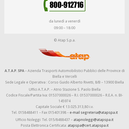
da lunedì a venerdì
09:00 – 18:00
© Atap S.p.a.
A.T.A.P. SPA
– Azienda Trasporti Automobilistici Pubblici delle Province di
Biella e Vercelli
Sede Legale e Operativa : Corso Guido Alberto Rivetti, 8/B – 13900 Biella
Uffici A.T.A.P. – Atrio Stazione S. Paolo Biella
Codice Fiscale/Partita Iva: 01537000026 – R.I. 01537000026 – R.E.A. n. BI-
145974
Capitale Sociale € 13.025.313,80 i.v.
Tel. 0158488411 – Fax 015401398 –
e-mail segreteria@atapspa.it
Ufficio Noleggi: Tel. 015/8488437 –
atapnoleggi@atapspa.it
Posta Elettronica Certificata:
atapspa@cert.atapspa.it