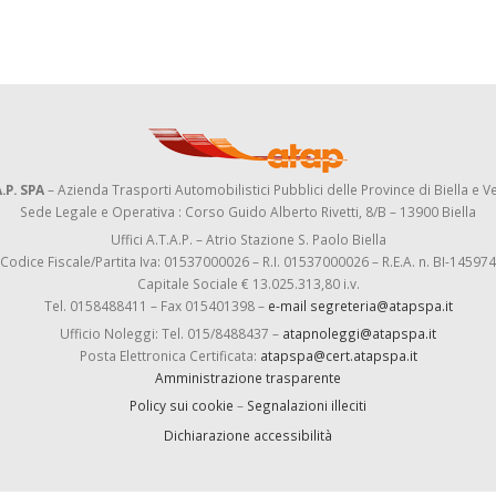
.P. SPA
– Azienda Trasporti Automobilistici Pubblici delle Province di Biella e Ve
Sede Legale e Operativa : Corso Guido Alberto Rivetti, 8/B – 13900 Biella
Uffici A.T.A.P. – Atrio Stazione S. Paolo Biella
Codice Fiscale/Partita Iva: 01537000026 – R.I. 01537000026 – R.E.A. n. BI-145974
Capitale Sociale € 13.025.313,80 i.v.
Tel. 0158488411 – Fax 015401398 –
e-mail segreteria@atapspa.it
Ufficio Noleggi: Tel. 015/8488437 –
atapnoleggi@atapspa.it
Posta Elettronica Certificata:
atapspa@cert.atapspa.it
Amministrazione trasparente
Policy sui cookie
–
Segnalazioni illeciti
Dichiarazione accessibilità