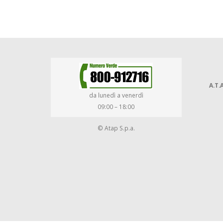
A.T.A
da lunedì a venerdì
09:00 – 18:00
© Atap S.p.a.