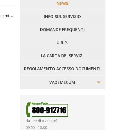
LINEE URBANE VERCELLI
NEWS
sterni
→
LINEE EXTRAURBANE
INFO SUL SERVIZIO
DOMANDE FREQUENTI
U.R.P.
LA CARTA DEI SERVIZI
REGOLAMENTO ACCESSO DOCUMENTI
VADEMECUM
SINISTRI
SMARRIMENTO OGGETTI
da lunedì a venerdì
DIRITTI E DOVERI
09:00 – 18:00