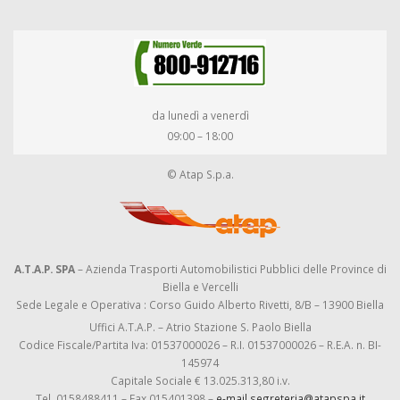
da lunedì a venerdì
09:00 – 18:00
© Atap S.p.a.
A.T.A.P. SPA
– Azienda Trasporti Automobilistici Pubblici delle Province di
Biella e Vercelli
Sede Legale e Operativa : Corso Guido Alberto Rivetti, 8/B – 13900 Biella
Uffici A.T.A.P. – Atrio Stazione S. Paolo Biella
Codice Fiscale/Partita Iva: 01537000026 – R.I. 01537000026 – R.E.A. n. BI-
145974
Capitale Sociale € 13.025.313,80 i.v.
Tel. 0158488411 – Fax 015401398 –
e-mail segreteria@atapspa.it