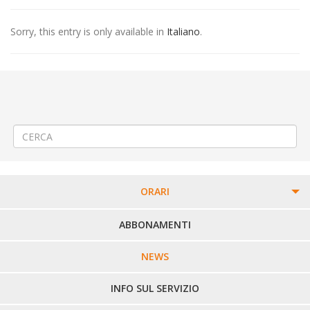
Sorry, this entry is only available in
Italiano
.
←
Modifica Linea 61 (233) Vercelli – Ronsecco – Crescentino – Torrazza
Piemonte
Modifica Linea 310 ZIMONE – PONDERANO – BIELLA – VALDENGO –
BIOGLIO – VALLE MOSSO
→
ORARI
PERCORSI URBANI IN BIELLA
ABBONAMENTI
LINEE URBANE VERCELLI
NEWS
LINEE EXTRAURBANE
INFO SUL SERVIZIO