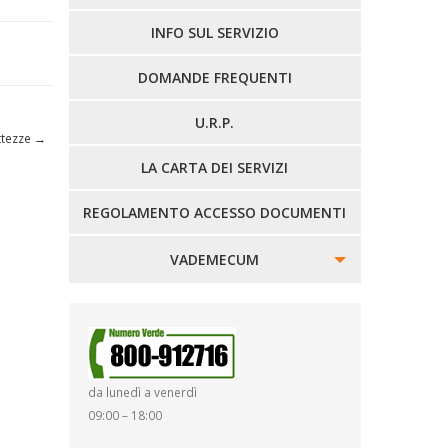
LINEE EXTRAURBANE
INFO SUL SERVIZIO
DOMANDE FREQUENTI
U.R.P.
ttezze
→
LA CARTA DEI SERVIZI
REGOLAMENTO ACCESSO DOCUMENTI
VADEMECUM
SINISTRI
SMARRIMENTO OGGETTI
da lunedì a venerdì
DIRITTI E DOVERI
09:00 – 18:00