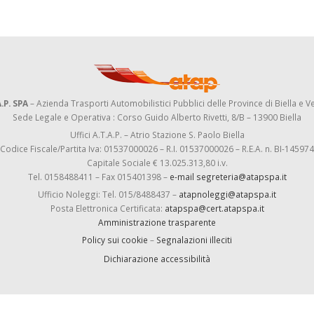
.P. SPA
– Azienda Trasporti Automobilistici Pubblici delle Province di Biella e Ve
Sede Legale e Operativa : Corso Guido Alberto Rivetti, 8/B – 13900 Biella
Uffici A.T.A.P. – Atrio Stazione S. Paolo Biella
Codice Fiscale/Partita Iva: 01537000026 – R.I. 01537000026 – R.E.A. n. BI-145974
Capitale Sociale € 13.025.313,80 i.v.
Tel. 0158488411 – Fax 015401398 –
e-mail segreteria@atapspa.it
Ufficio Noleggi: Tel. 015/8488437 –
atapnoleggi@atapspa.it
Posta Elettronica Certificata:
atapspa@cert.atapspa.it
Amministrazione trasparente
Policy sui cookie
–
Segnalazioni illeciti
Dichiarazione accessibilità