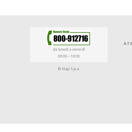
A.T.A
da lunedì a venerdì
09:00 – 18:00
© Atap S.p.a.