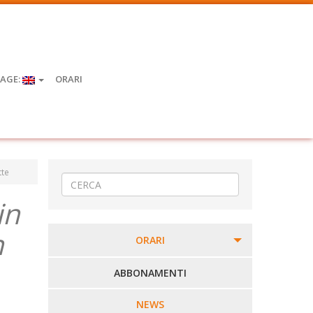
AGE:
ORARI
tte
in
n
ORARI
PERCORSI URBANI IN BIELLA
ABBONAMENTI
LINEE URBANE VERCELLI
NEWS