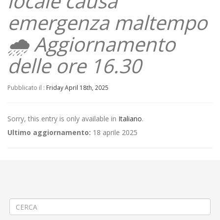
locale causa
emergenza maltempo
🌧 Aggiornamento
delle ore 16.30
Pubblicato il :
Friday April 18th, 2025
Sorry, this entry is only available in
Italiano
.
Ultimo aggiornamento:
18 aprile 2025
←
(Italiano) ⚠ STRADE PROVINCIALI CHIUSE – Modifica ai servizi di
trasporto pubblico locale causa emergenza maltempo 🌧
Aggiornamento
(Italiano) 🚧 Cedimento manto stradale a Biella Cossila
→