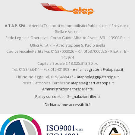
A.T.A.P. SPA
– Azienda Trasporti Automobilistici Pubblici delle Province di
Biella e Vercelli
Sede Legale e Operativa : Corso Guido Alberto Rivetti, 8/B – 13900 Biella
Uffici A.T.A.P. – Atrio Stazione S. Paolo Biella
Codice Fiscale/Partita Iva: 01537000026 – R.I. 01537000026 – R.E.A. n. BI-
145974
Capitale Sociale € 13.025.313,80 i.v.
Tel. 0158488411 – Fax 015401398 –
e-mail segreteria@atapspa.it
Ufficio Noleggi: Tel. 015/8488437 –
atapnoleggi@atapspa.it
Posta Elettronica Certificata:
atapspa@cert.atapspa.it
Amministrazione trasparente
Policy sui cookie
–
Segnalazioni illeciti
Dichiarazione accessibilità