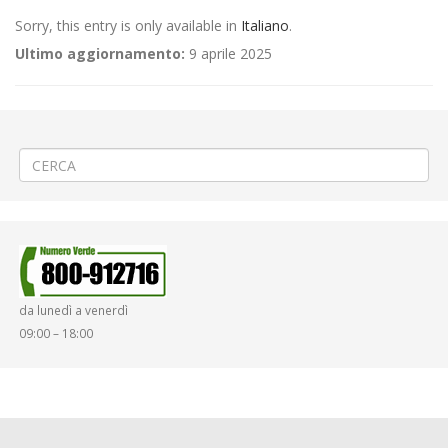
Sorry, this entry is only available in
Italiano
.
Ultimo aggiornamento:
9 aprile 2025
←
(Italiano) 🎬4ª PARTE Riprese cinematografiche a Coggiola
(Italiano) 🌳Sistemazione area cimiteriale a Candelo
→
da lunedì a venerdì
09:00 – 18:00