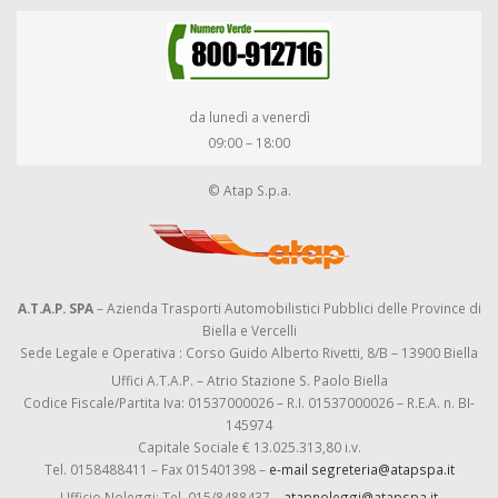
da lunedì a venerdì
09:00 – 18:00
© Atap S.p.a.
A.T.A.P. SPA
– Azienda Trasporti Automobilistici Pubblici delle Province di
Biella e Vercelli
Sede Legale e Operativa : Corso Guido Alberto Rivetti, 8/B – 13900 Biella
Uffici A.T.A.P. – Atrio Stazione S. Paolo Biella
Codice Fiscale/Partita Iva: 01537000026 – R.I. 01537000026 – R.E.A. n. BI-
145974
Capitale Sociale € 13.025.313,80 i.v.
Tel. 0158488411 – Fax 015401398 –
e-mail segreteria@atapspa.it
Ufficio Noleggi: Tel. 015/8488437 –
atapnoleggi@atapspa.it