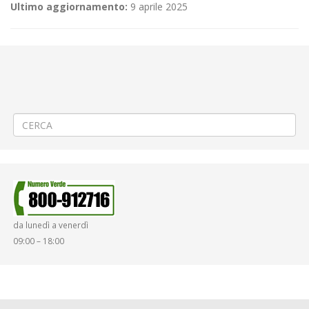
Ultimo aggiornamento:
9 aprile 2025
←
(Italiano) Criticità relative all’erogazione dei servizi di trasporto
pubblico locale ATAP nella giornata del 21/05/2024
(Italiano) Aggiornamento/Integrazione – Mancata erogazione dei
servizi di trasporto pubblico locale ATAP nella giornata del
21/05/2024
→
da lunedì a venerdì
09:00 – 18:00