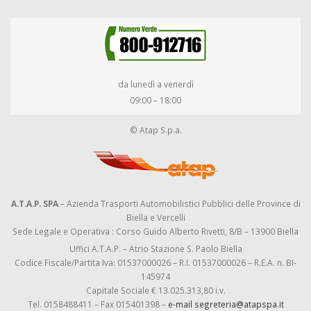
da lunedì a venerdì
09:00 – 18:00
© Atap S.p.a.
A.T.A.P. SPA
– Azienda Trasporti Automobilistici Pubblici delle Province di
Biella e Vercelli
Sede Legale e Operativa : Corso Guido Alberto Rivetti, 8/B – 13900 Biella
Uffici A.T.A.P. – Atrio Stazione S. Paolo Biella
Codice Fiscale/Partita Iva: 01537000026 – R.I. 01537000026 – R.E.A. n. BI-
145974
Capitale Sociale € 13.025.313,80 i.v.
Tel. 0158488411 – Fax 015401398 –
e-mail segreteria@atapspa.it