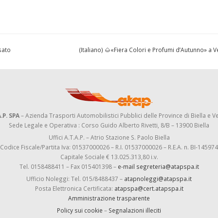
sato
(Italiano) 🌰«Fiera Colori e Profumi d’Autunno» a V
.P. SPA
– Azienda Trasporti Automobilistici Pubblici delle Province di Biella e Ve
Sede Legale e Operativa : Corso Guido Alberto Rivetti, 8/B – 13900 Biella
Uffici A.T.A.P. – Atrio Stazione S. Paolo Biella
Codice Fiscale/Partita Iva: 01537000026 – R.I. 01537000026 – R.E.A. n. BI-145974
Capitale Sociale € 13.025.313,80 i.v.
Tel. 0158488411 – Fax 015401398 –
e-mail segreteria@atapspa.it
Ufficio Noleggi: Tel. 015/8488437 –
atapnoleggi@atapspa.it
Posta Elettronica Certificata:
atapspa@cert.atapspa.it
Amministrazione trasparente
Policy sui cookie
–
Segnalazioni illeciti