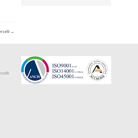
ercelli
→
rcelli