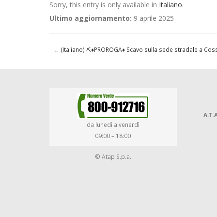
Sorry, this entry is only available in
Italiano
.
Ultimo aggiornamento:
9 aprile 2025
←
(Italiano) ⛏️♦PROROGA♦ Scavo sulla sede stradale a Cos
A.T.A
da lunedì a venerdì
09:00 – 18:00
© Atap S.p.a.