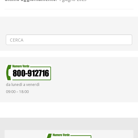
←
(Italiano) 🚵🏽‍♀️«81ª Torino-Biella» / «27° Giro della Provincia» a Biella
(Italiano) 🌉PROROGA Lavori sul ponte Rio Bertolina a Valle San
Nicolao
→
da lunedì a venerdì
09:00 – 18:00