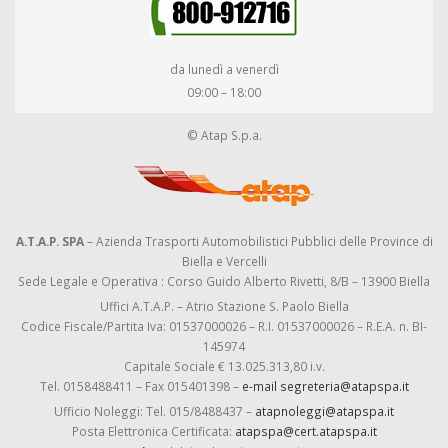
da lunedì a venerdì
09:00 – 18:00
© Atap S.p.a.
A.T.A.P. SPA
– Azienda Trasporti Automobilistici Pubblici delle Province di
Biella e Vercelli
Sede Legale e Operativa : Corso Guido Alberto Rivetti, 8/B – 13900 Biella
Uffici A.T.A.P. – Atrio Stazione S. Paolo Biella
Codice Fiscale/Partita Iva: 01537000026 – R.I. 01537000026 – R.E.A. n. BI-
145974
Capitale Sociale € 13.025.313,80 i.v.
Tel. 0158488411 – Fax 015401398 –
e-mail segreteria@atapspa.it
Ufficio Noleggi: Tel. 015/8488437 –
atapnoleggi@atapspa.it
Posta Elettronica Certificata:
atapspa@cert.atapspa.it