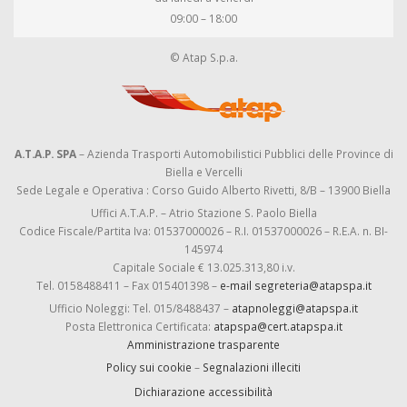
09:00 – 18:00
© Atap S.p.a.
A.T.A.P. SPA
– Azienda Trasporti Automobilistici Pubblici delle Province di
Biella e Vercelli
Sede Legale e Operativa : Corso Guido Alberto Rivetti, 8/B – 13900 Biella
Uffici A.T.A.P. – Atrio Stazione S. Paolo Biella
Codice Fiscale/Partita Iva: 01537000026 – R.I. 01537000026 – R.E.A. n. BI-
145974
Capitale Sociale € 13.025.313,80 i.v.
Tel. 0158488411 – Fax 015401398 –
e-mail segreteria@atapspa.it
Ufficio Noleggi: Tel. 015/8488437 –
atapnoleggi@atapspa.it
Posta Elettronica Certificata:
atapspa@cert.atapspa.it
Amministrazione trasparente
Policy sui cookie
–
Segnalazioni illeciti
Dichiarazione accessibilità