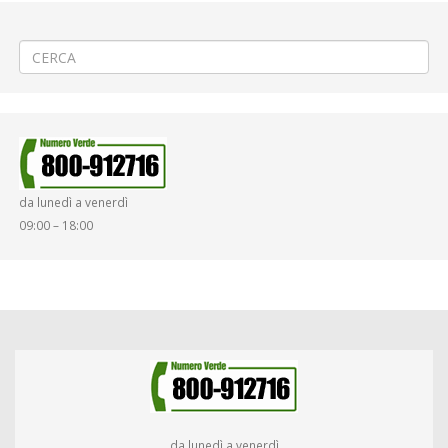
←
(Italiano) 🚧 Lavori stradali in corso Garibaldi a Vercelli
(Italiano) 🎄 Servizi di Linea durante il periodo Natalizio 🚍
→
da lunedì a venerdì
09:00 – 18:00
da lunedì a venerdì