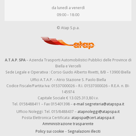
da lunedì a venerdì
09:00 – 18:00
© Atap S.p.a.
A.T.A.P. SPA
– Azienda Trasporti Automobilistici Pubblici delle Province di
Biella e Vercelli
Sede Legale e Operativa : Corso Guido Alberto Rivetti, 8/B – 13900 Biella
Uffici A.T.A.P. – Atrio Stazione S. Paolo Biella
Codice Fiscale/Partita Iva: 01537000026 – R.I. 01537000026 – R.E.A. n. BI-
145974
Capitale Sociale € 13.025.313,80 i.v.
Tel. 0158488411 – Fax 015401398 –
e-mail segreteria@atapspa.it
Ufficio Noleggi: Tel. 015/8488437 –
atapnoleggi@atapspa.it
Posta Elettronica Certificata:
atapspa@cert.atapspa.it
Amministrazione trasparente
Policy sui cookie
–
Segnalazioni illeciti