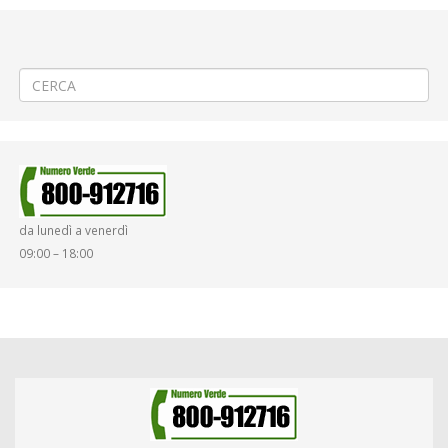
←
(Italiano) 🛤️LAVORI SOSPESI Rinnovamento binari ferroviari a
Salussola Vigellio
(Italiano) 🎇Carnevale a Vercelli
→
da lunedì a venerdì
09:00 – 18:00