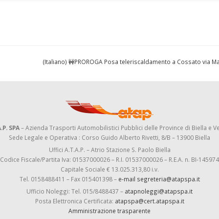
(Italiano) 🚧PROROGA Posa teleriscaldamento a Cossato via M
.P. SPA
– Azienda Trasporti Automobilistici Pubblici delle Province di Biella e Ve
Sede Legale e Operativa : Corso Guido Alberto Rivetti, 8/B – 13900 Biella
Uffici A.T.A.P. – Atrio Stazione S. Paolo Biella
Codice Fiscale/Partita Iva: 01537000026 – R.I. 01537000026 – R.E.A. n. BI-145974
Capitale Sociale € 13.025.313,80 i.v.
Tel. 0158488411 – Fax 015401398 –
e-mail segreteria@atapspa.it
Ufficio Noleggi: Tel. 015/8488437 –
atapnoleggi@atapspa.it
Posta Elettronica Certificata:
atapspa@cert.atapspa.it
Amministrazione trasparente