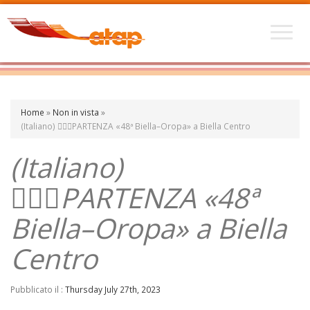
Home
»
Non in vista
»
(Italiano) 🏃🏽‍♀️PARTENZA «48ª Biella–Oropa» a Biella Centro
(Italiano)
🏃🏽‍♀️PARTENZA «48ª
Biella–Oropa» a Biella
Centro
Pubblicato il :
Thursday July 27th, 2023