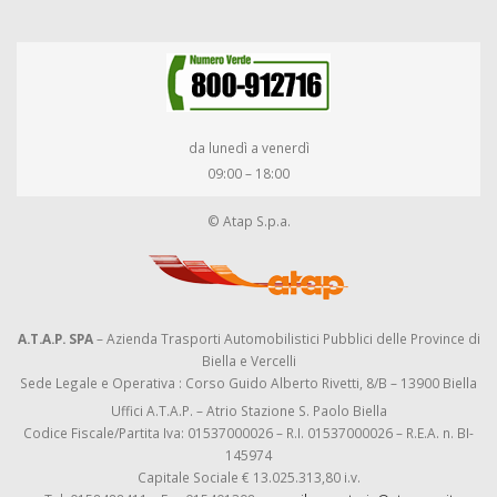
da lunedì a venerdì
09:00 – 18:00
© Atap S.p.a.
A.T.A.P. SPA
– Azienda Trasporti Automobilistici Pubblici delle Province di
Biella e Vercelli
Sede Legale e Operativa : Corso Guido Alberto Rivetti, 8/B – 13900 Biella
Uffici A.T.A.P. – Atrio Stazione S. Paolo Biella
Codice Fiscale/Partita Iva: 01537000026 – R.I. 01537000026 – R.E.A. n. BI-
145974
Capitale Sociale € 13.025.313,80 i.v.