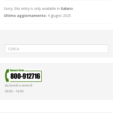
Sorry, this entry is only available in
Italiano
.
Ultimo aggiornamento:
4 giugno 2025
←
(Italiano) 🚍 Linea 310 BORRIANA – PONDERANO – BIELLA –
VALDENGO – BIOGLIO – VALLE S.NICOLAO – Periodo Ferie
(Italiano) 🏁ARRIVO «48ª Biella–Oropa» ad Oropa Cancelli
→
da lunedì a venerdì
09:00 – 18:00