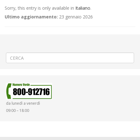
Sorry, this entry is only available in
Italiano
.
Ultimo aggiornamento:
23 gennaio 2026
←
(Italiano) 🔥Passaggio Torcia Olimpica a Vercelli
(Italiano) 📌Criticità relative all’erogazione dei servizi di trasporto
pubblico locale ATAP nella giornata del 14/01/26
→
da lunedì a venerdì
09:00 – 18:00