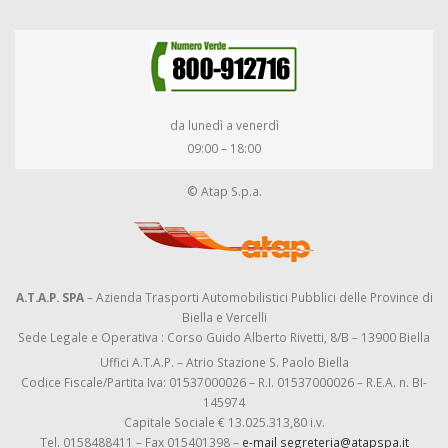
da lunedì a venerdì
09:00 – 18:00
© Atap S.p.a.
A.T.A.P. SPA
– Azienda Trasporti Automobilistici Pubblici delle Province di
Biella e Vercelli
Sede Legale e Operativa : Corso Guido Alberto Rivetti, 8/B – 13900 Biella
Uffici A.T.A.P. – Atrio Stazione S. Paolo Biella
Codice Fiscale/Partita Iva: 01537000026 – R.I. 01537000026 – R.E.A. n. BI-
145974
Capitale Sociale € 13.025.313,80 i.v.
Tel. 0158488411 – Fax 015401398 –
e-mail segreteria@atapspa.it