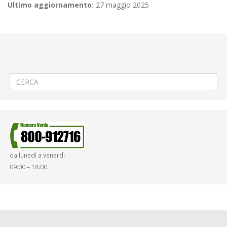
Ultimo aggiornamento:
27 maggio 2025
←
(Italiano) 🚌 Modifica Linea 430 Cossato – Crosa – Mezzana –
Soprana – Ponzone – Trivero
(Italiano) Criticità relative all’erogazione dei servizi di trasporto
pubblico locale ATAP nella giornata del 19/12/2024
→
da lunedì a venerdì
09:00 – 18:00