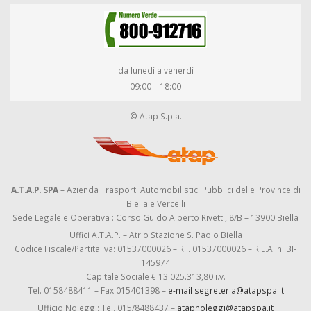
da lunedì a venerdì
09:00 – 18:00
© Atap S.p.a.
A.T.A.P. SPA
– Azienda Trasporti Automobilistici Pubblici delle Province di
Biella e Vercelli
Sede Legale e Operativa : Corso Guido Alberto Rivetti, 8/B – 13900 Biella
Uffici A.T.A.P. – Atrio Stazione S. Paolo Biella
Codice Fiscale/Partita Iva: 01537000026 – R.I. 01537000026 – R.E.A. n. BI-
145974
Capitale Sociale € 13.025.313,80 i.v.
Tel. 0158488411 – Fax 015401398 –
e-mail segreteria@atapspa.it
Ufficio Noleggi: Tel. 015/8488437 –
atapnoleggi@atapspa.it