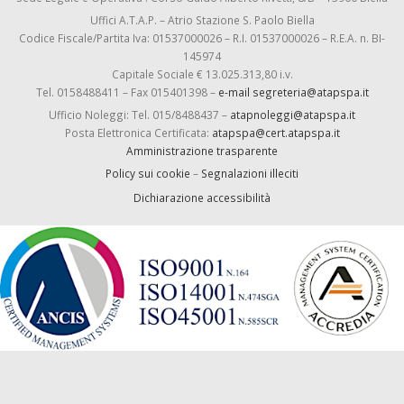
Uffici A.T.A.P. – Atrio Stazione S. Paolo Biella
Codice Fiscale/Partita Iva: 01537000026 – R.I. 01537000026 – R.E.A. n. BI-
145974
Capitale Sociale € 13.025.313,80 i.v.
Tel. 0158488411 – Fax 015401398 –
e-mail segreteria@atapspa.it
Ufficio Noleggi: Tel. 015/8488437 –
atapnoleggi@atapspa.it
Posta Elettronica Certificata:
atapspa@cert.atapspa.it
Amministrazione trasparente
Policy sui cookie
–
Segnalazioni illeciti
Dichiarazione accessibilità