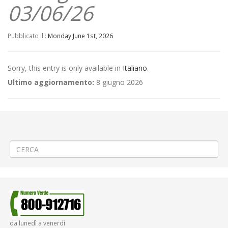
03/06/26
Pubblicato il :
Monday June 1st, 2026
Sorry, this entry is only available in
Italiano
.
Ultimo aggiornamento:
8 giugno 2026
←
(Italiano) 📢 Linea 360 Biella S. Paolo – Centro – Cossila – Favaro –
Oropa 🚌 Potenziamento corse pomeridiane
(Italiano) ⚠️Istituzione fermata provvisoria Linea 340
→
da lunedì a venerdì