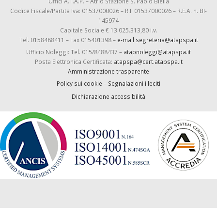
Uffici A.T.A.P. – Atrio Stazione S. Paolo Biella
Codice Fiscale/Partita Iva: 01537000026 – R.I. 01537000026 – R.E.A. n. BI-
145974
Capitale Sociale € 13.025.313,80 i.v.
Tel. 0158488411 – Fax 015401398 –
e-mail segreteria@atapspa.it
Ufficio Noleggi: Tel. 015/8488437 –
atapnoleggi@atapspa.it
Posta Elettronica Certificata:
atapspa@cert.atapspa.it
Amministrazione trasparente
Policy sui cookie
–
Segnalazioni illeciti
Dichiarazione accessibilità