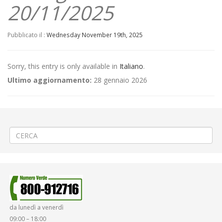
20/11/2025
Pubblicato il :
Wednesday November 19th, 2025
Sorry, this entry is only available in
Italiano
.
Ultimo aggiornamento:
28 gennaio 2026
←
(Italiano) 🚧 Sostituzione acquedotto a Camandona
(Italiano) ⚽«Pro Vercelli – Alcione Milano srl » a Vercelli
→
da lunedì a venerdì
09:00 – 18:00