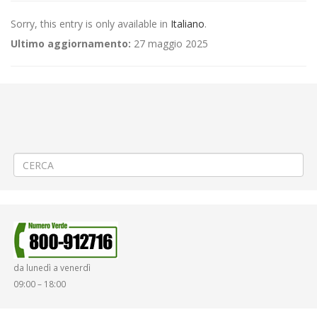
Sorry, this entry is only available in
Italiano
.
Ultimo aggiornamento:
27 maggio 2025
←
(Italiano) Aggiornamento/Integrazione – Mancata erogazione dei
servizi di trasporto pubblico locale ATAP nella giornata del
18/03/2024
(Italiano) Criticità relative all’erogazione dei servizi di trasporto
pubblico locale ATAP nella giornata del 20/03/2024
→
da lunedì a venerdì
09:00 – 18:00