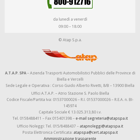
da lunedì a venerdì
09:00 – 18:00
© Atap S.p.a.
A.T.A.P. SPA
– Azienda Trasporti Automobilistici Pubblici delle Province di
Biella e Vercelli
Sede Legale e Operativa : Corso Guido Alberto Rivetti, 8/B – 13900 Biella
Uffici A.T.A.P. – Atrio Stazione S. Paolo Biella
Codice Fiscale/Partita Iva: 01537000026 – R.I. 01537000026 – R.E.A. n. BI-
145974
Capitale Sociale € 13.025.313,80 i.v.
Tel. 0158488411 – Fax 015401398 –
e-mail segreteria@atapspa.it
Ufficio Noleggi: Tel. 015/8488437 –
atapnoleggi@atapspa.it
Posta Elettronica Certificata:
atapspa@cert.atapspa.it
Amministrazione trasparente