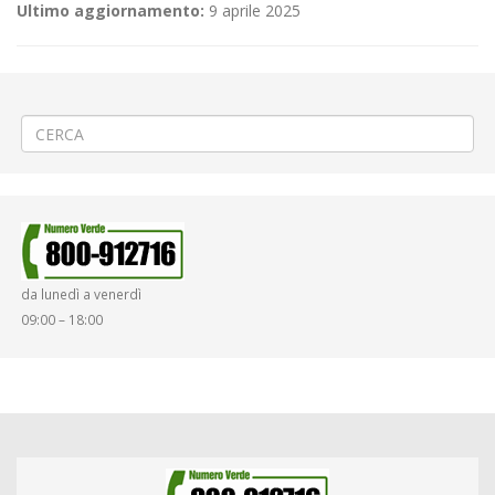
Ultimo aggiornamento:
9 aprile 2025
←
(Italiano) 👷🏼‍♂️Installazione gru edile a Biella via XX Settembre
(Italiano) ⚠️3ª PROROGA Messa in sicurezza nel centro di Roppolo
→
da lunedì a venerdì
09:00 – 18:00