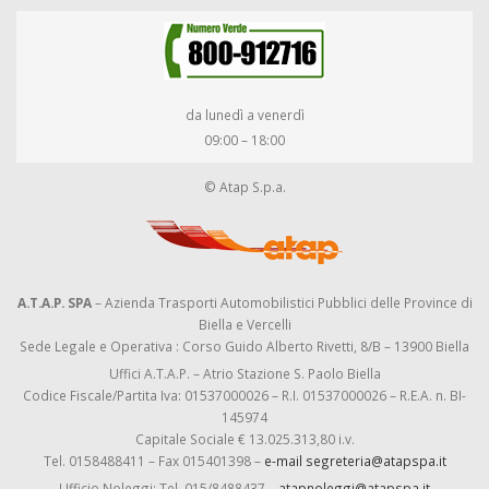
da lunedì a venerdì
09:00 – 18:00
© Atap S.p.a.
A.T.A.P. SPA
– Azienda Trasporti Automobilistici Pubblici delle Province di
Biella e Vercelli
Sede Legale e Operativa : Corso Guido Alberto Rivetti, 8/B – 13900 Biella
Uffici A.T.A.P. – Atrio Stazione S. Paolo Biella
Codice Fiscale/Partita Iva: 01537000026 – R.I. 01537000026 – R.E.A. n. BI-
145974
Capitale Sociale € 13.025.313,80 i.v.
Tel. 0158488411 – Fax 015401398 –
e-mail segreteria@atapspa.it
Ufficio Noleggi: Tel. 015/8488437 –
atapnoleggi@atapspa.it