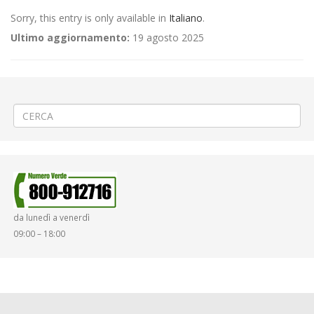
Sorry, this entry is only available in
Italiano
.
Ultimo aggiornamento:
19 agosto 2025
←
(Italiano) 🏎️ «12° Valli Biellesi» a Cossato
(Italiano) ⚽ «Pro Vercelli – L.R. Vicenza» a Vercelli
→
da lunedì a venerdì
09:00 – 18:00