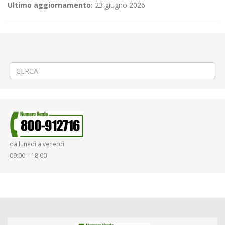
Ultimo aggiornamento:
23 giugno 2026
←
(Italiano) 📌Criticità relative all’erogazione dei servizi di trasporto
pubblico locale ATAP nella giornata del 09/06/26
(Italiano) 🛣️ Ripristino manto stradale a Pralungo via Gramsci
→
da lunedì a venerdì
09:00 – 18:00