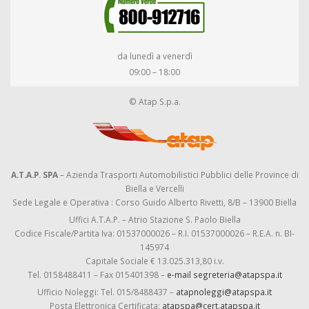
da lunedì a venerdì
09:00 – 18:00
© Atap S.p.a.
A.T.A.P. SPA
– Azienda Trasporti Automobilistici Pubblici delle Province di
Biella e Vercelli
Sede Legale e Operativa : Corso Guido Alberto Rivetti, 8/B – 13900 Biella
Uffici A.T.A.P. – Atrio Stazione S. Paolo Biella
Codice Fiscale/Partita Iva: 01537000026 – R.I. 01537000026 – R.E.A. n. BI-
145974
Capitale Sociale € 13.025.313,80 i.v.
Tel. 0158488411 – Fax 015401398 –
e-mail segreteria@atapspa.it
Ufficio Noleggi: Tel. 015/8488437 –
atapnoleggi@atapspa.it
Posta Elettronica Certificata:
atapspa@cert.atapspa.it