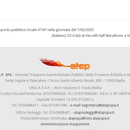
 trasporto pubblico locale ATAP nella giornata del 7/02/2025
(Italiano) 🏃‍♂️«Città di Vercelli Half Marathon» a V
.P. SPA
– Azienda Trasporti Automobilistici Pubblici delle Province di Biella e Ve
Sede Legale e Operativa : Corso Guido Alberto Rivetti, 8/B – 13900 Biella
Uffici A.T.A.P. – Atrio Stazione S. Paolo Biella
Codice Fiscale/Partita Iva: 01537000026 – R.I. 01537000026 – R.E.A. n. BI-145974
Capitale Sociale € 13.025.313,80 i.v.
Tel. 0158488411 – Fax 015401398 –
e-mail segreteria@atapspa.it
Ufficio Noleggi: Tel. 015/8488437 –
atapnoleggi@atapspa.it
Posta Elettronica Certificata:
atapspa@cert.atapspa.it
Amministrazione trasparente