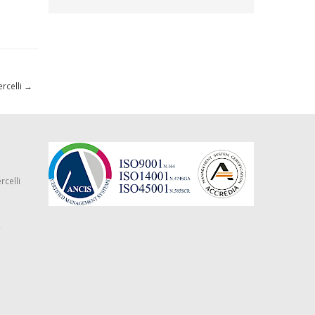
ercelli
→
rcelli