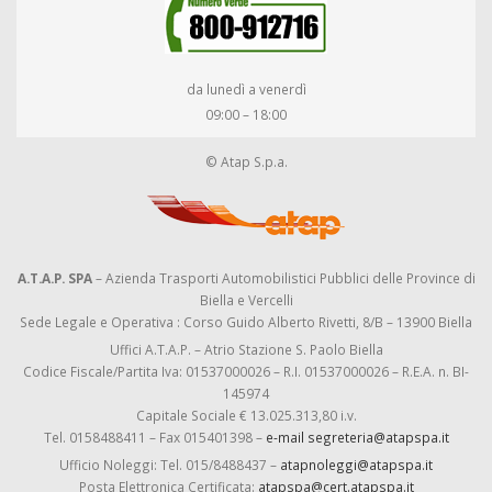
da lunedì a venerdì
09:00 – 18:00
© Atap S.p.a.
A.T.A.P. SPA
– Azienda Trasporti Automobilistici Pubblici delle Province di
Biella e Vercelli
Sede Legale e Operativa : Corso Guido Alberto Rivetti, 8/B – 13900 Biella
Uffici A.T.A.P. – Atrio Stazione S. Paolo Biella
Codice Fiscale/Partita Iva: 01537000026 – R.I. 01537000026 – R.E.A. n. BI-
145974
Capitale Sociale € 13.025.313,80 i.v.
Tel. 0158488411 – Fax 015401398 –
e-mail segreteria@atapspa.it
Ufficio Noleggi: Tel. 015/8488437 –
atapnoleggi@atapspa.it
Posta Elettronica Certificata:
atapspa@cert.atapspa.it