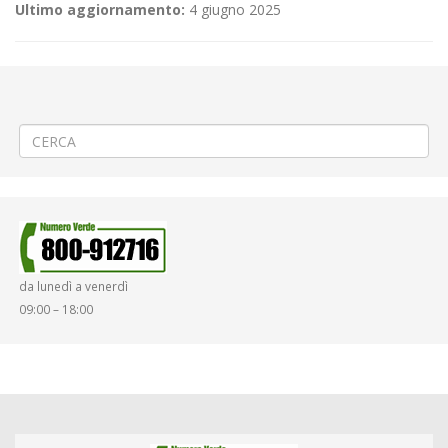
Ultimo aggiornamento:
4 giugno 2025
←
(Italiano) 🎬Riprese cinematografiche a Biella rione Vernato
(Italiano) 🚶🏾PROROGA Manutenzione attraversamento rialzato a
Chivasso
→
da lunedì a venerdì
09:00 – 18:00