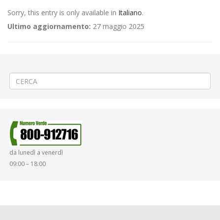
Sorry, this entry is only available in
Italiano
.
Ultimo aggiornamento:
27 maggio 2025
←
(Italiano) ⬅️Rifacimento pavimentazione a Santhià
(Italiano) 🚧Asfaltatura a Biella rotonda di Porta Torino
→
da lunedì a venerdì
09:00 – 18:00