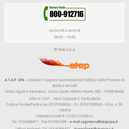
da lunedì a venerdì
09:00 – 18:00
© Atap S.p.a.
A.T.A.P. SPA
– Azienda Trasporti Automobilistici Pubblici delle Province di
Biella e Vercelli
Sede Legale e Operativa : Corso Guido Alberto Rivetti, 8/B – 13900 Biella
Uffici A.T.A.P. – Atrio Stazione S. Paolo Biella
Codice Fiscale/Partita Iva: 01537000026 – R.I. 01537000026 – R.E.A. n. BI-
145974
Capitale Sociale € 13.025.313,80 i.v.
Tel. 0158488411 – Fax 015401398 –
e-mail segreteria@atapspa.it
Ufficio Noleggi: Tel. 015/8488437 –
atapnoleggi@atapspa.it