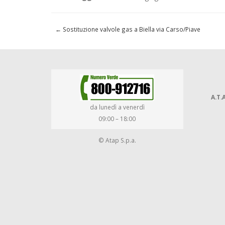
←
Sostituzione valvole gas a Biella via Carso/Piave
A.T.A
da lunedì a venerdì
09:00 – 18:00
© Atap S.p.a.