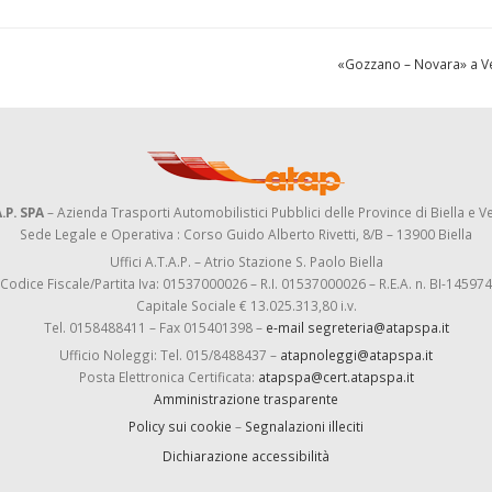
«Gozzano – Novara» a Ve
.P. SPA
– Azienda Trasporti Automobilistici Pubblici delle Province di Biella e Ve
Sede Legale e Operativa : Corso Guido Alberto Rivetti, 8/B – 13900 Biella
Uffici A.T.A.P. – Atrio Stazione S. Paolo Biella
Codice Fiscale/Partita Iva: 01537000026 – R.I. 01537000026 – R.E.A. n. BI-145974
Capitale Sociale € 13.025.313,80 i.v.
Tel. 0158488411 – Fax 015401398 –
e-mail segreteria@atapspa.it
Ufficio Noleggi: Tel. 015/8488437 –
atapnoleggi@atapspa.it
Posta Elettronica Certificata:
atapspa@cert.atapspa.it
Amministrazione trasparente
Policy sui cookie
–
Segnalazioni illeciti
Dichiarazione accessibilità