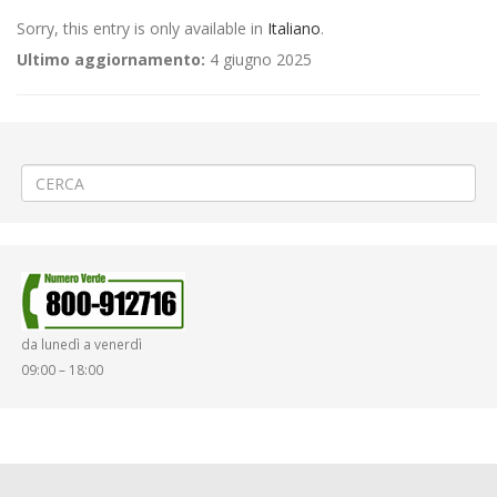
Sorry, this entry is only available in
Italiano
.
Ultimo aggiornamento:
4 giugno 2025
←
(Italiano) Lavori sulla rete idrica a Tronzano
(Italiano) Rifacimento fognatura a Vercelli via Donato
→
da lunedì a venerdì
09:00 – 18:00