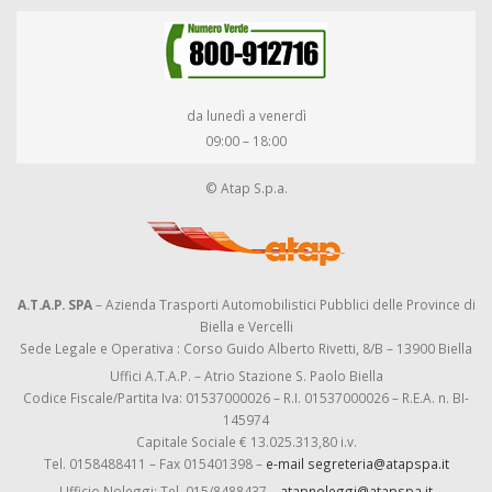
da lunedì a venerdì
09:00 – 18:00
© Atap S.p.a.
A.T.A.P. SPA
– Azienda Trasporti Automobilistici Pubblici delle Province di
Biella e Vercelli
Sede Legale e Operativa : Corso Guido Alberto Rivetti, 8/B – 13900 Biella
Uffici A.T.A.P. – Atrio Stazione S. Paolo Biella
Codice Fiscale/Partita Iva: 01537000026 – R.I. 01537000026 – R.E.A. n. BI-
145974
Capitale Sociale € 13.025.313,80 i.v.
Tel. 0158488411 – Fax 015401398 –
e-mail segreteria@atapspa.it
Ufficio Noleggi: Tel. 015/8488437 –
atapnoleggi@atapspa.it