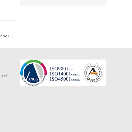
Tripoli
→
rcelli