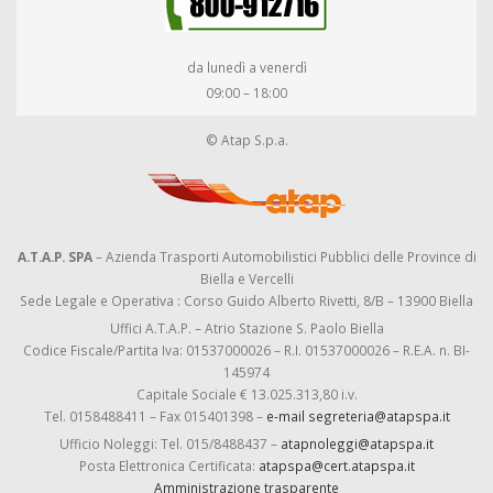
da lunedì a venerdì
09:00 – 18:00
© Atap S.p.a.
A.T.A.P. SPA
– Azienda Trasporti Automobilistici Pubblici delle Province di
Biella e Vercelli
Sede Legale e Operativa : Corso Guido Alberto Rivetti, 8/B – 13900 Biella
Uffici A.T.A.P. – Atrio Stazione S. Paolo Biella
Codice Fiscale/Partita Iva: 01537000026 – R.I. 01537000026 – R.E.A. n. BI-
145974
Capitale Sociale € 13.025.313,80 i.v.
Tel. 0158488411 – Fax 015401398 –
e-mail segreteria@atapspa.it
Ufficio Noleggi: Tel. 015/8488437 –
atapnoleggi@atapspa.it
Posta Elettronica Certificata:
atapspa@cert.atapspa.it
Amministrazione trasparente