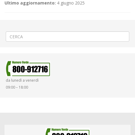
Ultimo aggiornamento:
4 giugno 2025
←
(Italiano) Lavori stradali a Saluggia
(Italiano) Avviso selezione ufficio personale
→
da lunedì a venerdì
09:00 – 18:00