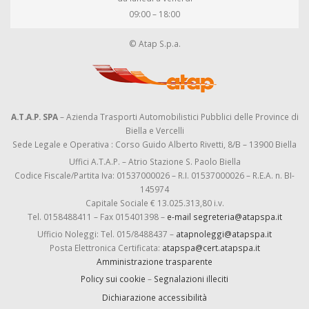
09:00 – 18:00
© Atap S.p.a.
A.T.A.P. SPA
– Azienda Trasporti Automobilistici Pubblici delle Province di
Biella e Vercelli
Sede Legale e Operativa : Corso Guido Alberto Rivetti, 8/B – 13900 Biella
Uffici A.T.A.P. – Atrio Stazione S. Paolo Biella
Codice Fiscale/Partita Iva: 01537000026 – R.I. 01537000026 – R.E.A. n. BI-
145974
Capitale Sociale € 13.025.313,80 i.v.
Tel. 0158488411 – Fax 015401398 –
e-mail segreteria@atapspa.it
Ufficio Noleggi: Tel. 015/8488437 –
atapnoleggi@atapspa.it
Posta Elettronica Certificata:
atapspa@cert.atapspa.it
Amministrazione trasparente
Policy sui cookie
–
Segnalazioni illeciti
Dichiarazione accessibilità