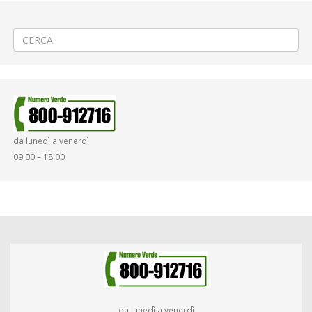
←
(Italiano) «4ª Karneval Run» a Biella Centro
(Italiano) Cedimento strutturale a Vercelli via Monviso
→
da lunedì a venerdì
09:00 – 18:00
da lunedì a venerdì