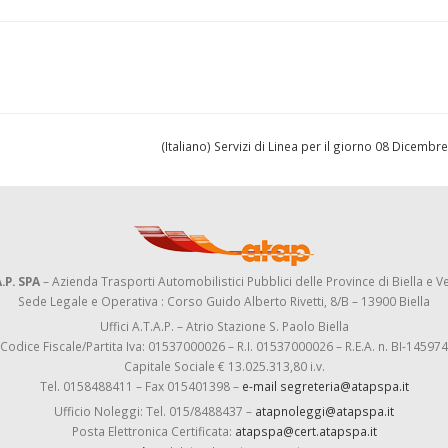
(Italiano) Servizi di Linea per il giorno 08 Dicemb
.P. SPA
– Azienda Trasporti Automobilistici Pubblici delle Province di Biella e Ve
Sede Legale e Operativa : Corso Guido Alberto Rivetti, 8/B – 13900 Biella
Uffici A.T.A.P. – Atrio Stazione S. Paolo Biella
Codice Fiscale/Partita Iva: 01537000026 – R.I. 01537000026 – R.E.A. n. BI-145974
Capitale Sociale € 13.025.313,80 i.v.
Tel. 0158488411 – Fax 015401398 –
e-mail segreteria@atapspa.it
Ufficio Noleggi: Tel. 015/8488437 –
atapnoleggi@atapspa.it
Posta Elettronica Certificata:
atapspa@cert.atapspa.it