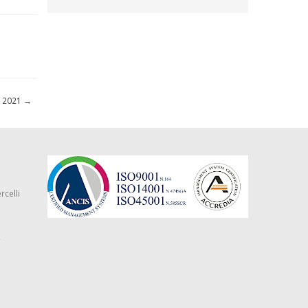
re 2021
→
rcelli