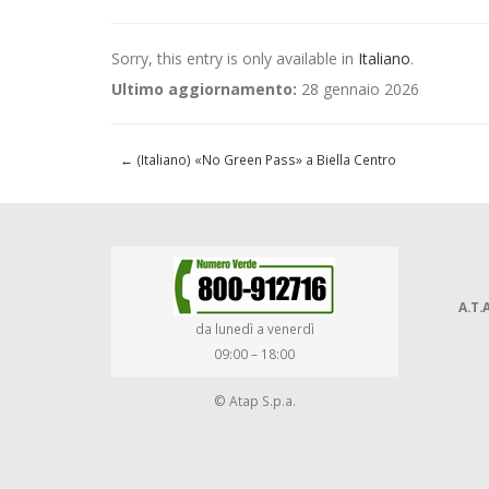
Sorry, this entry is only available in
Italiano
.
Ultimo aggiornamento:
28 gennaio 2026
←
(Italiano) «No Green Pass» a Biella Centro
A.T.A
da lunedì a venerdì
09:00 – 18:00
© Atap S.p.a.