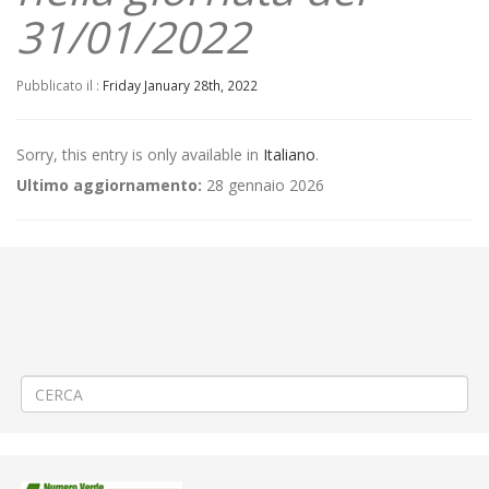
31/01/2022
Pubblicato il :
Friday January 28th, 2022
Sorry, this entry is only available in
Italiano
.
Ultimo aggiornamento:
28 gennaio 2026
←
(Italiano) Aggiornamento/Integrazione – Mancata erogazione dei
servizi di trasporto pubblico locale ATAP nella giornata del
28/01/2022
(Italiano) Aggiornamento/Integrazione – Mancata erogazione dei
servizi di trasporto pubblico locale ATAP nella giornata del
31/01/2022
→