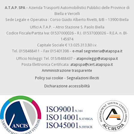
A.T.A.P. SPA
– Azienda Trasporti Automobilistici Pubblici delle Province di
Biella e Vercelli
Sede Legale e Operativa : Corso Guido Alberto Rivetti, 8/B – 13900 Biella
Uffici A.T.A.P. – Atrio Stazione S. Paolo Biella
Codice Fiscale/Partita Iva: 01537000026 – R.I. 01537000026 – R.E.A. n. BI-
145974
Capitale Sociale € 13.025.313,80 i.v.
Tel. 0158488411 – Fax 015401398 –
e-mail segreteria@atapspa.it
Ufficio Noleggi: Tel. 015/8488437 –
atapnoleggi@atapspa.it
Posta Elettronica Certificata:
atapspa@cert.atapspa.it
Amministrazione trasparente
Policy sui cookie
–
Segnalazioni illeciti
Dichiarazione accessibilità