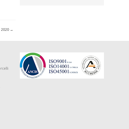
O 2020
→
rcelli