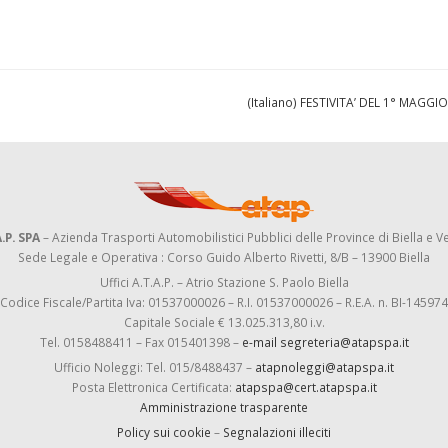
(Italiano) FESTIVITA’ DEL 1° MAGGI
.P. SPA
– Azienda Trasporti Automobilistici Pubblici delle Province di Biella e Ve
Sede Legale e Operativa : Corso Guido Alberto Rivetti, 8/B – 13900 Biella
Uffici A.T.A.P. – Atrio Stazione S. Paolo Biella
Codice Fiscale/Partita Iva: 01537000026 – R.I. 01537000026 – R.E.A. n. BI-145974
Capitale Sociale € 13.025.313,80 i.v.
Tel. 0158488411 – Fax 015401398 –
e-mail segreteria@atapspa.it
Ufficio Noleggi: Tel. 015/8488437 –
atapnoleggi@atapspa.it
Posta Elettronica Certificata:
atapspa@cert.atapspa.it
Amministrazione trasparente
Policy sui cookie
–
Segnalazioni illeciti