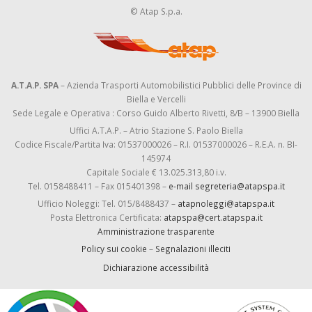
© Atap S.p.a.
A.T.A.P. SPA
– Azienda Trasporti Automobilistici Pubblici delle Province di
Biella e Vercelli
Sede Legale e Operativa : Corso Guido Alberto Rivetti, 8/B – 13900 Biella
Uffici A.T.A.P. – Atrio Stazione S. Paolo Biella
Codice Fiscale/Partita Iva: 01537000026 – R.I. 01537000026 – R.E.A. n. BI-
145974
Capitale Sociale € 13.025.313,80 i.v.
Tel. 0158488411 – Fax 015401398 –
e-mail segreteria@atapspa.it
Ufficio Noleggi: Tel. 015/8488437 –
atapnoleggi@atapspa.it
Posta Elettronica Certificata:
atapspa@cert.atapspa.it
Amministrazione trasparente
Policy sui cookie
–
Segnalazioni illeciti
Dichiarazione accessibilità