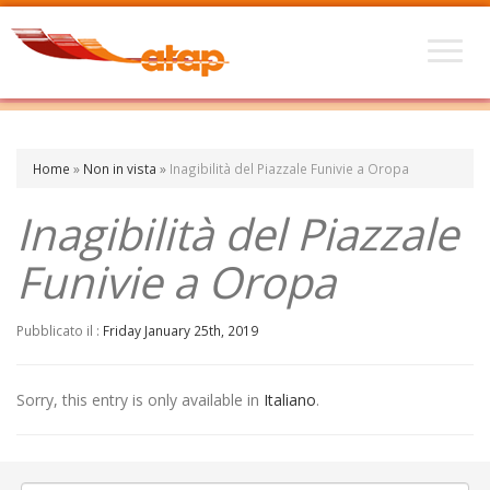
Home
»
Non in vista
»
Inagibilità del Piazzale Funivie a Oropa
Inagibilità del Piazzale
Funivie a Oropa
Pubblicato il :
Friday January 25th, 2019
Sorry, this entry is only available in
Italiano
.
←
Realizzazione rotatoria a Masserano
Incontri di calcio a Vercelli
→