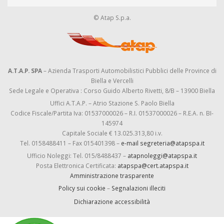
© Atap S.p.a.
A.T.A.P. SPA
– Azienda Trasporti Automobilistici Pubblici delle Province di
Biella e Vercelli
Sede Legale e Operativa : Corso Guido Alberto Rivetti, 8/B – 13900 Biella
Uffici A.T.A.P. – Atrio Stazione S. Paolo Biella
Codice Fiscale/Partita Iva: 01537000026 – R.I. 01537000026 – R.E.A. n. BI-
145974
Capitale Sociale € 13.025.313,80 i.v.
Tel. 0158488411 – Fax 015401398 –
e-mail segreteria@atapspa.it
Ufficio Noleggi: Tel. 015/8488437 –
atapnoleggi@atapspa.it
Posta Elettronica Certificata:
atapspa@cert.atapspa.it
Amministrazione trasparente
Policy sui cookie
–
Segnalazioni illeciti
Dichiarazione accessibilità