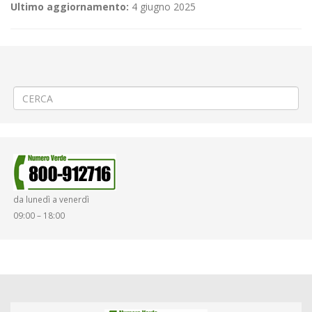
Ultimo aggiornamento:
4 giugno 2025
←
(Italiano) PROROGA Sostituzione valvole metano a Biella via Carso
(Italiano) 5ª PROROGA Rifacimento pavimentazione a Biella via
Amendola
→
da lunedì a venerdì
09:00 – 18:00