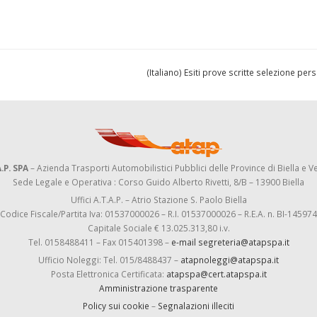
(Italiano) Esiti prove scritte selezione pe
.P. SPA
– Azienda Trasporti Automobilistici Pubblici delle Province di Biella e Ve
Sede Legale e Operativa : Corso Guido Alberto Rivetti, 8/B – 13900 Biella
Uffici A.T.A.P. – Atrio Stazione S. Paolo Biella
Codice Fiscale/Partita Iva: 01537000026 – R.I. 01537000026 – R.E.A. n. BI-145974
Capitale Sociale € 13.025.313,80 i.v.
Tel. 0158488411 – Fax 015401398 –
e-mail segreteria@atapspa.it
Ufficio Noleggi: Tel. 015/8488437 –
atapnoleggi@atapspa.it
Posta Elettronica Certificata:
atapspa@cert.atapspa.it
Amministrazione trasparente
Policy sui cookie
–
Segnalazioni illeciti