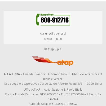
da lunedì a venerdì
09:00 – 18:00
© Atap S.p.a.
A.T.A.P. SPA
– Azienda Trasporti Automobilistici Pubblici delle Province di
Biella e Vercelli
Sede Legale e Operativa : Corso Guido Alberto Rivetti, 8/B – 13900 Biella
Uffici A.T.A.P. – Atrio Stazione S. Paolo Biella
Codice Fiscale/Partita Iva: 01537000026 – R.I. 01537000026 – R.E.A. n. BI-
145974
Capitale Sociale € 13.025.313,80 i.v.