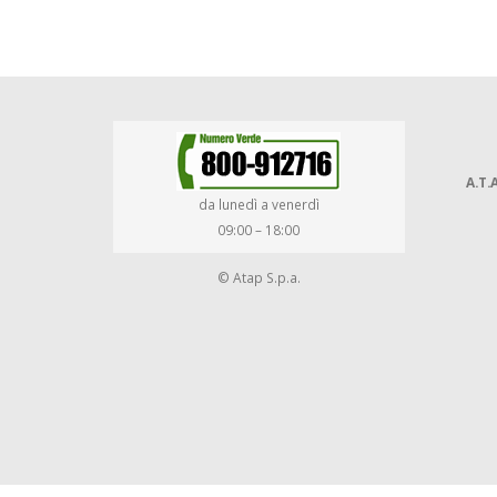
A.T.A
da lunedì a venerdì
09:00 – 18:00
© Atap S.p.a.