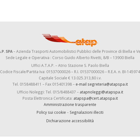
.P. SPA
– Azienda Trasporti Automobilistici Pubblici delle Province di Biella e Ve
Sede Legale e Operativa : Corso Guido Alberto Rivetti, 8/B – 13900 Biella
Uffici A.T.A.P. – Atrio Stazione S. Paolo Biella
Codice Fiscale/Partita Iva: 01537000026 – R.I. 01537000026 – R.E.A. n. BI-145974
Capitale Sociale € 13.025.313,80 i.v.
Tel. 0158488411 – Fax 015401398 –
e-mail segreteria@atapspa.it
Ufficio Noleggi: Tel. 015/8488437 –
atapnoleggi@atapspa.it
Posta Elettronica Certificata:
atapspa@cert.atapspa.it
Amministrazione trasparente
Policy sui cookie
–
Segnalazioni illeciti
Dichiarazione accessibilità