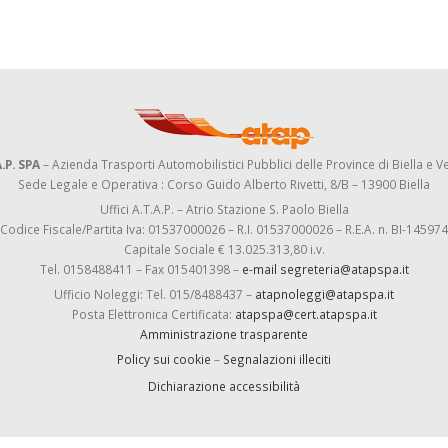
.P. SPA
– Azienda Trasporti Automobilistici Pubblici delle Province di Biella e Ve
Sede Legale e Operativa : Corso Guido Alberto Rivetti, 8/B – 13900 Biella
Uffici A.T.A.P. – Atrio Stazione S. Paolo Biella
Codice Fiscale/Partita Iva: 01537000026 – R.I. 01537000026 – R.E.A. n. BI-145974
Capitale Sociale € 13.025.313,80 i.v.
Tel. 0158488411 – Fax 015401398 –
e-mail segreteria@atapspa.it
Ufficio Noleggi: Tel. 015/8488437 –
atapnoleggi@atapspa.it
Posta Elettronica Certificata:
atapspa@cert.atapspa.it
Amministrazione trasparente
Policy sui cookie
–
Segnalazioni illeciti
Dichiarazione accessibilità