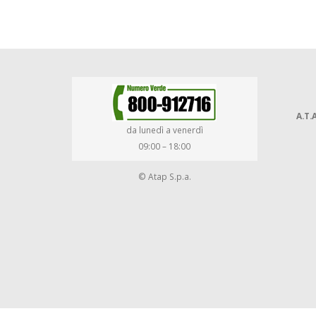
A.T.A
da lunedì a venerdì
09:00 – 18:00
© Atap S.p.a.