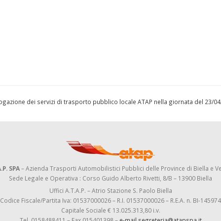
l’erogazione dei servizi di trasporto pubblico locale ATAP nella giornata del 23/
.P. SPA
– Azienda Trasporti Automobilistici Pubblici delle Province di Biella e Ve
Sede Legale e Operativa : Corso Guido Alberto Rivetti, 8/B – 13900 Biella
Uffici A.T.A.P. – Atrio Stazione S. Paolo Biella
Codice Fiscale/Partita Iva: 01537000026 – R.I. 01537000026 – R.E.A. n. BI-145974
Capitale Sociale € 13.025.313,80 i.v.
Tel. 0158488411 – Fax 015401398 –
e-mail segreteria@atapspa.it