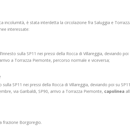
ica incolumità, è stata interdetta la circolazione fra Saluggia e Torrazz
inee interessate:
’innesto sulla SP11 nei pressi della Rocca di Villareggia, deviando poi
arrivo a Torrazza Piemonte, percorso normale e viceversa;
e
o sulla SP11 nei pressi della Rocca di Villareggia, deviando poi su SP11
mbre, via Garibaldi, SP90, arrivo a Torrazza Piemonte,
capolinea
al
a frazione Borgoregio.