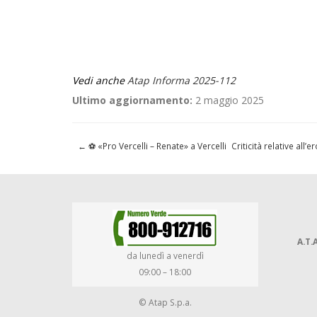
Vedi anche
Atap Informa 2025-112
Ultimo aggiornamento:
2 maggio 2025
←
⚽ «Pro Vercelli – Renate» a Vercelli
Criticità relative al
A.T.A
da lunedì a venerdì
09:00 – 18:00
© Atap S.p.a.