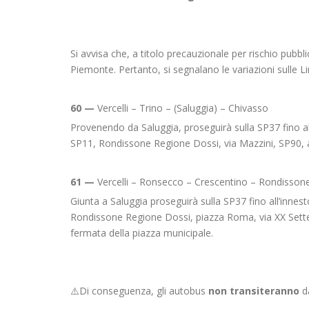
Si avvisa che, a titolo precauzionale per rischio pubbl
Piemonte. Pertanto, si segnalano le variazioni sulle L
60 —
Vercelli – Trino – (Saluggia) – Chivasso
Provenendo da Saluggia, proseguirà sulla SP37 fino all
SP11, Rondissone Regione Dossi, via Mazzini, SP90, 
61 —
Vercelli – Ronsecco – Crescentino – Rondisson
Giunta a Saluggia proseguirà sulla SP37 fino all’innest
Rondissone Regione Dossi, piazza Roma, via XX Sette
fermata della piazza municipale.
⚠️Di conseguenza, gli autobus
non transiteranno
d