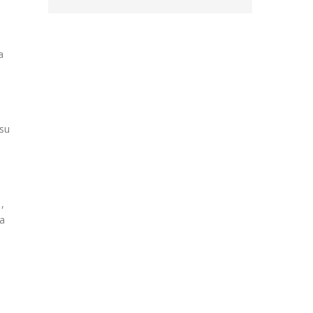
a
 su
,
la