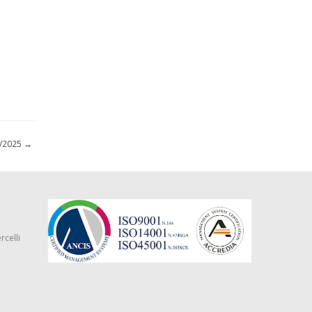
04/2025
→
rcelli